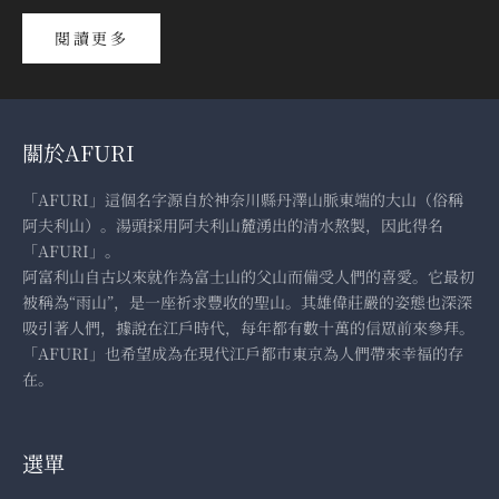
¡
閱讀更多
關於AFURI
「AFURI」這個名字源自於神奈川縣丹澤山脈東端的大山（俗稱
阿夫利山）。湯頭採用阿夫利山麓湧出的清水熬製，因此得名
「AFURI」。
阿富利山自古以來就作為富士山的父山而備受人們的喜愛。它最初
被稱為“雨山”，是一座祈求豐收的聖山。其雄偉莊嚴的姿態也深深
吸引著人們，據說在江戶時代，每年都有數十萬的信眾前來參拜。
「AFURI」也希望成為在現代江戶都市東京為人們帶來幸福的存
在。
選單