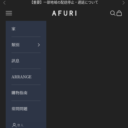
跳至內容
【重要】一部地域の配送停止・遅延について
上一個
下
開啟導覽選單
開啟搜尋
開啟購
らーめんAFURI 公式通販サイト
家
類別
訊息
ARRANGE
購物指南
常問問題
登入