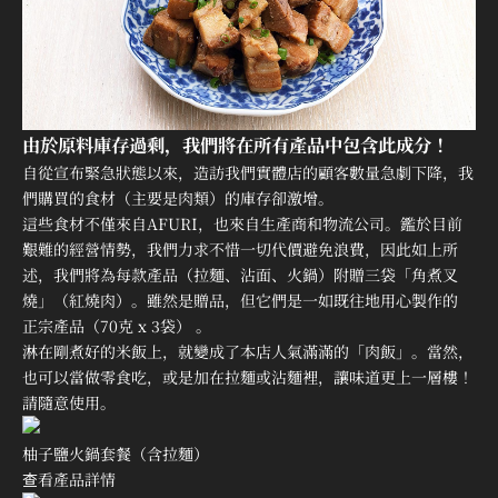
由於原料庫存過剩，我們將在所有產品中包含此成分！
自從宣布緊急狀態以來，造訪我們實體店的顧客數量急劇下降，我
們購買的食材（主要是肉類）的庫存卻激增。
這些食材不僅來自AFURI，也來自生產商和物流公司。鑑於目前
艱難的經營情勢，我們力求不惜一切代價避免浪費，因此如上所
述，我們將為每款產品（拉麵、沾面、火鍋）附贈三袋「角煮叉
燒」（紅燒肉）。雖然是贈品，但它們是一如既往地用心製作的
正宗產品（70克 x 3袋）
。
淋在剛煮好的米飯上，就變成了本店人氣滿滿的「肉飯」。當然，
也可以當做零食吃，或是加在拉麵或沾麵裡，讓味道更上一層樓！
請隨意使用。
柚子鹽火鍋套餐（含拉麵）
查看產品詳情