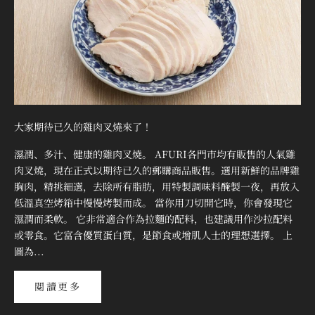

大家期待已久的雞肉叉燒來了！
濕潤、多汁、健康的雞肉叉燒。 AFURI各門市均有販售的人氣雞
肉叉燒，現在正式以期待已久的郵購商品販售。選用新鮮的品牌雞
胸肉，精挑細選，去除所有脂肪，用特製調味料醃製一夜，再放入
低溫真空烤箱中慢慢烤製而成。 當你用刀切開它時，你會發現它
濕潤而柔軟。 它非常適合作為拉麵的配料，也建議用作沙拉配料
或零食。它富含優質蛋白質，是節食或增肌人士的理想選擇。 上
圖為...
閱讀更多