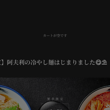
â
カートが空です
】阿夫利の冷やし麺はじまりました😋⛱️