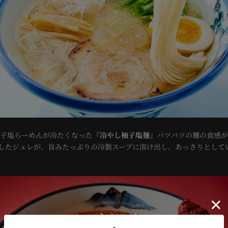
、柚子塩らーめんが冷たくなった『
冷やし柚子塩麺
』
パツパツの麺の食感が
したジュレが、旨みたっぷりの冷製スープに溶け出し、あっさりとして