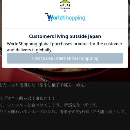

–
をたっぷり使用した
『
冷やし柚子辛紅らーめん
』
に「
旨辛！酸っぱ！冷たい！！
」
て、ツルツルっと食べれてしまう、新感覚な一杯です。
がらも味わい深いスープの旨み。唐辛子の発汗作用で代謝も向上して、