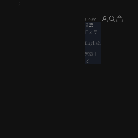
次へ
アカウントページ
検索を開く
カートを開
日本語
言語
日本語
English
繁體中
文