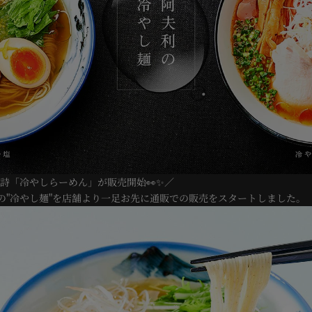
物詩「冷やしらーめん」が販売開始👀✨／
の"冷やし麺"を店舗より一足お先に通販での販売をスタートしました。