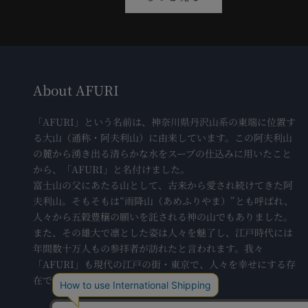
About AFURI
「AFURI」という名前は、神奈川県丹沢山系の東端に位置す
る大山（通称・阿夫利山）に由来しています。この阿夫利山
の麓から湧き出る清らかな水をスープの仕込みに用いたこと
から、「AFURI」と名付けました。
富士山の父にあたる山として、古来から愛され続けてきた阿
夫利山。そもそもは“雨降山（あめふりやま）”とも呼ばれ、
人々から五穀豊穣の願いを託される神の山でもありました。
また、その雄大で凛とした姿は人々を魅了し、江戸時代には
年間数十万人もの参拝者が訪れたと言われます。我々
「AFURI」も現代の江戸の街・東京で、人々を幸せにする存
在でありたいと思っています。