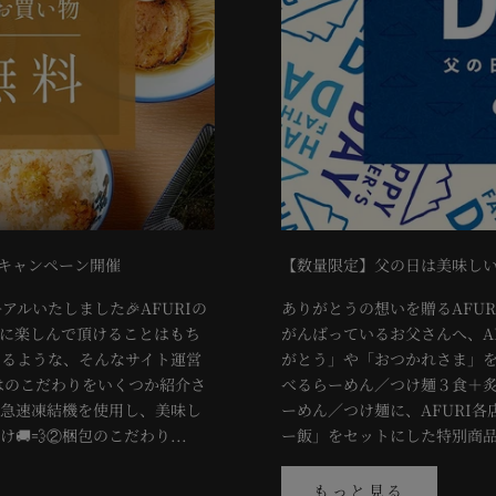
キャンペーン開催
【数量限定】父の日は美味しい
アルいたしました🎉AFURIの
ありがとうの想いを贈るAFU
に楽しんで頂けることはもち
がんばっているお父さんへ、A
けるような、そんなサイト運営
がとう」や「おつかれさま」を
ではのこだわりをいくつか紹介さ
べるらーめん／つけ麺３食＋炙
体急速凍結機を使用し、美味し
ーめん／つけ麺に、AFURI
💨②梱包のこだわり...
ー飯」をセットにした特別商品
もっと見る