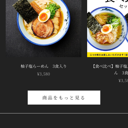

柚子塩らーめん 3食入り
【食べ比べ】柚子塩
ん 3
セール価格
¥3,580
セー
¥3,5
商品をもっと見る