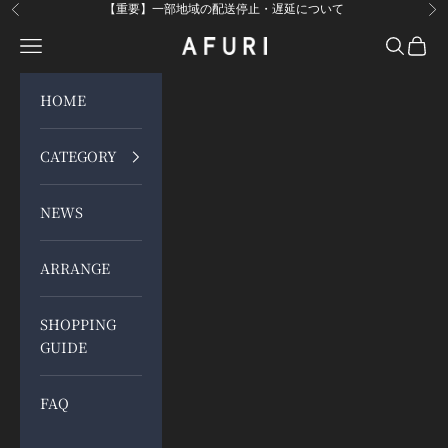
コンテンツへスキップ
【重要】一部地域の配送停止・遅延について
前へ
次
メニューを開く
検索を開
カート
らーめんAFURI 公式通販サイト
HOME
CATEGORY
NEWS
ARRANGE
SHOPPING
GUIDE
FAQ