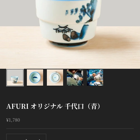
AFURI オリジナル 千代口（青）
セール価格
¥1,780
数量を減らす
数量を減らす