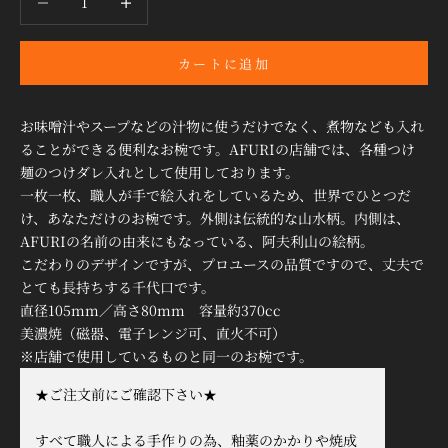
カートに追加
お味噌汁やスープなどの汁物に使うだけでなく、煮物なども入れ
ることができる便利なお椀です。AFURIの店舗では、各種つけ
麺のつけダレ入れとして使用しております。
一枚一枚、職人が手で絵入れをしているため、世界でひとつだ
け、あなただけのお椀です。外側は伝統的な山水柄。内側は、
AFURIの名前の由来にもなっている、阿夫利山の絵柄。
こだわりのデザインですが、プロユースの品質ですので、丈夫で
とても長持ちする千代口です。
直径105mm／高さ80mm 容量約370cc
美濃焼（磁器、電子レンジ可、直火不可）
※店舗で使用しているものと同一のお椀です。
★ご注文前にご確認下さい★
すべて職人による手作りの為、釉薬のかかりや焼成