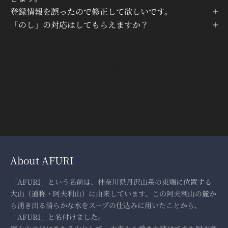
登録情報を誤ったので修正して欲しいです。
「のし」の対応はしてもらえますか？
ショッピングガイド
I18n Error: Missing interpolatio
I18n Error: Missing interpolati
I18n Error: Missing interpolat
About AFURI
「AFURI」という名前は、神奈川県丹沢山系の東端に位置する
大山（通称・阿夫利山）に由来しています。この阿夫利山の麓か
ら湧き出る清らかな水をスープの仕込みに用いたことから、
「AFURI」と名付けました。