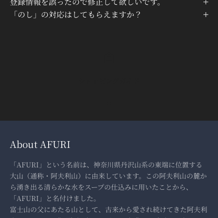
登録情報を誤ったので修正して欲しいです。
「のし」の対応はしてもらえますか？
ショッピングガイド
I18n Error: Missing interpolatio
I18n Error: Missing interpolati
I18n Error: Missing interpolat
About AFURI
「AFURI」という名前は、神奈川県丹沢山系の東端に位置する
大山（通称・阿夫利山）に由来しています。この阿夫利山の麓か
ら湧き出る清らかな水をスープの仕込みに用いたことから、
「AFURI」と名付けました。
富士山の父にあたる山として、古来から愛され続けてきた阿夫利