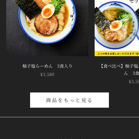
¡
柚子塩らーめん 3食入り
【食べ比べ】柚子塩
ん 3
セール価格
¥3,580
セー
¥3,5
商品をもっと見る