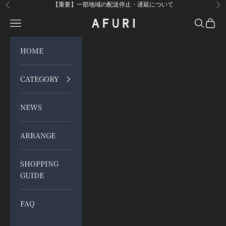
コンテンツへスキップ
【重要】一部地域の配送停止・遅延について
前へ
次
メニューを開く
検索を開
カート
らーめんAFURI 公式通販サイト
HOME
CATEGORY
NEWS
ARRANGE
SHOPPING
GUIDE
FAQ