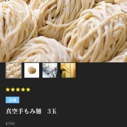
冷凍
真空手もみ麺 3玉
セール価格
¥590