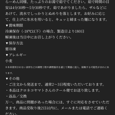
らーめん同様、たっぷりのお湯で茹でてください。茹で時間の目
安は
4分
30秒
～5分30秒
です。茹であがりましたら、ザルなどに
あけて、流水でしっかりとぬめりを落とします。お好みに応じ
て、仕上げに氷水を用いると、キュッと締まった麺になります。
▼賞味期限
冷凍保存（-18℃以下）の場合、製造日より180日
解凍後は当日中にお召し上がりください。
▼保存方法
要冷凍
▼アレルギー
小麦
※本来使用されない食材などが調理工程や調理器具を通じて微量に混入、接触する可能性がまれにあ
ります。
▼その他
・ご注文から発送まで、通常2～3日程度いただいております。
・本品はクロネコヤマトさんのクール便でお送り致します。
・返品／交換
万一、商品に問題があった場合には、すぐに対応をさせていただ
きます。商品受取り後2日以内に、メールまたは電話でご連絡く
ださい。