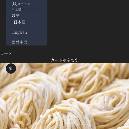
ログイン
日本語
言語
日本語
English
繁體中文
カート
カートが空です
ズームイン