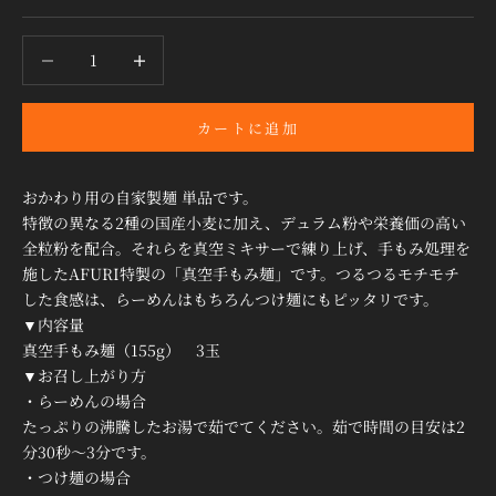
数量を減らす
数量を減らす
カートに追加
おかわり用の自家製麺 単品です。
特徴の異なる2種の国産小麦に加え、デュラム粉や栄養価の高い
全粒粉を配合。それらを真空ミキサーで練り上げ、手もみ処理を
施したAFURI特製の「真空手もみ麺」です。つるつるモチモチ
した食感は、らーめんはもちろんつけ麺にもピッタリです。
▼内容量
真空手もみ麺（155g） 3玉
▼お召し上がり方
・らーめんの場合
たっぷりの沸騰したお湯で茹でてください。茹で時間の目安は2
分30秒～3分です。
・つけ麺の場合