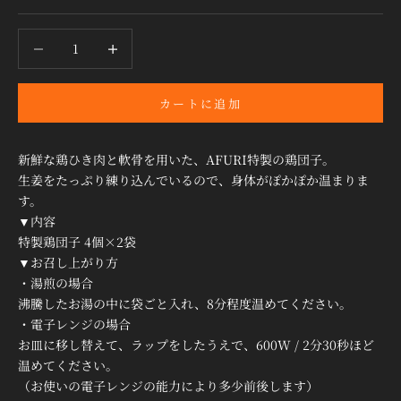
数量を減らす
数量を減らす
カートに追加
新鮮な鶏ひき肉と軟骨を用いた、AFURI特製の鶏団子。
生姜をたっぷり練り込んでいるので、身体がぽかぽか温まりま
す。
▼内容
特製鶏団子 4個×2袋
▼お召し上がり方
・湯煎の場合
沸騰したお湯の中に袋ごと入れ、
8分
程度温めてください。
・電子レンジの場合
お皿に移し替えて、ラップをしたうえで、
600W / 2分30秒
ほど
温めてください。
（お使いの電子レンジの能力により多少前後します）