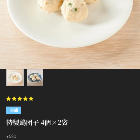
冷凍
特製鶏団子 4個×2袋
セール価格
¥680