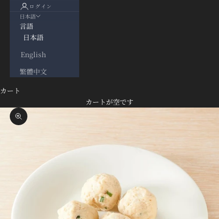
ログイン
日本語
言語
日本語
English
繁體中文
カート
カートが空です
ズームイン