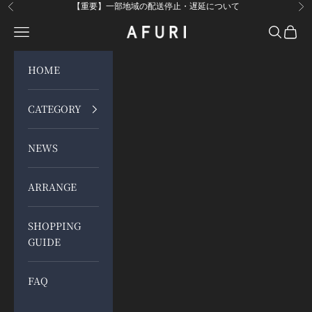
コンテンツへスキップ
【重要】一部地域の配送停止・遅延について
前へ
次
メニューを開く
検索を開
カート
らーめんAFURI 公式通販サイト
HOME
CATEGORY
NEWS
ARRANGE
SHOPPING
GUIDE
FAQ