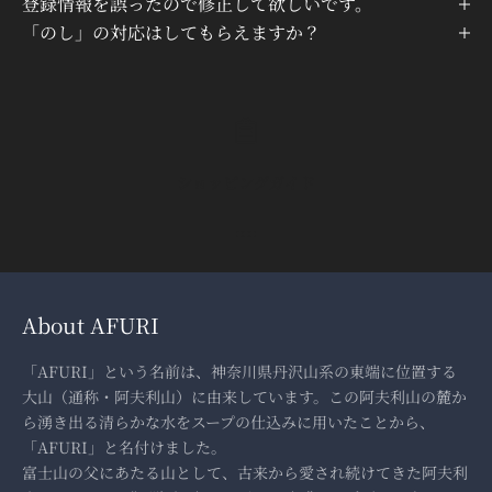
登録情報を誤ったので修正して欲しいです。
「のし」の対応はしてもらえますか？
ショッピングガイド
I18n Error: Missing interpolatio
I18n Error: Missing interpolati
I18n Error: Missing interpolat
About AFURI
「AFURI」という名前は、神奈川県丹沢山系の東端に位置する
大山（通称・阿夫利山）に由来しています。この阿夫利山の麓か
ら湧き出る清らかな水をスープの仕込みに用いたことから、
「AFURI」と名付けました。
富士山の父にあたる山として、古来から愛され続けてきた阿夫利