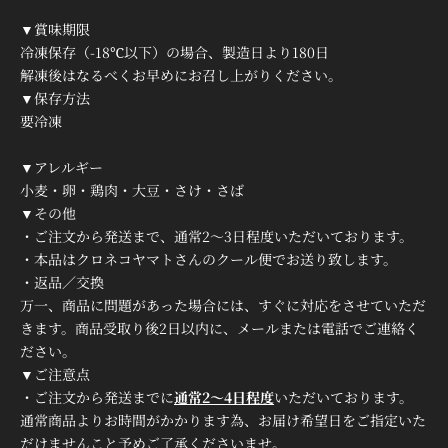
▼賞味期限
冷凍保存（-18℃以下）の場合、製造日より180日
解凍後はなるべくお早めにお召し上がりください。
▼保存方法
要冷凍
▼アレルギー
小麦・卵・鶏肉・大豆・さけ・さば
▼その他
・ご注文から発送まで、通常2～3日程度いただいております。
・本品はクロネコヤマトさんのクール便でお送り致します。
・返品／交換
万一、商品に問題があった場合には、すぐに対応をさせていただ
きます。商品受取り後2日以内に、メールまたは電話でご連絡く
ださい。
▼ご注意点
・
ご注文から
発送までに
通常2～4日程度
いただいております。
通常商品よりお時間がかかります為、
お届け希望日をご指定いた
だけませんこと予めご了承くださいませ。