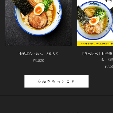
¡
柚子塩らーめん 3食入り
【食べ比べ】柚子塩
ん 3
セール価格
¥3,580
セー
¥3,5
商品をもっと見る